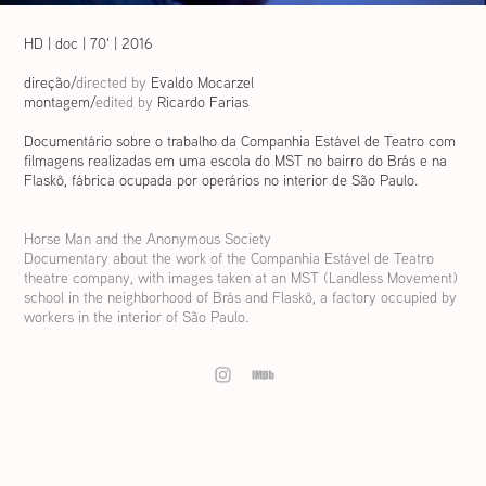
HD | doc | 70' | 2016
direção/
dire
cte
d by
Evaldo Mocarzel
montagem/
edited by
Ricard
o Fari
as
Documentário sobre o trabalho da Companhia Estável de Teatro com
filmagens realizadas em uma escola do MST no bairro do Brás e na
Flaskô, fábrica ocupada por operários no interior de São Paulo.
Horse Man and the Anonymous Society
Documentary about the work of the Companhia Estável de Teatro
theatre company, with images taken at an MST (Landless Movement)
s
chool i
n
the
neighborhood of Brás and Flaskô, a factory occupied by
workers in the interior of São Paulo.