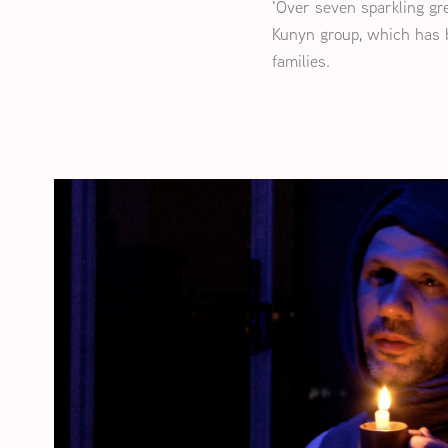
'Over seven sparkling gr
Kunyn group, which has b
families
.