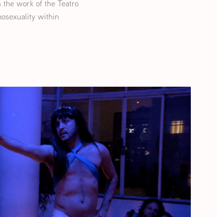
n the work of the Teatro
osexuality within