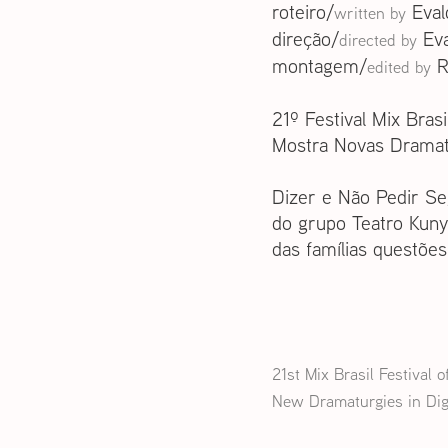
roteiro/
Eval
writ
ten
by
direção/
Eva
directed by
montagem/
R
edited by
21º Festival Mix Bras
Mostra Novas Dramat
Dizer e Não Pedir Se
do grupo Teatro Kuny
das famílias questõe
21st Mix Brasil Festival 
New Dramaturgies in Digi