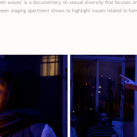
een waves'
is a docu
ment
ary on sexual diversity that focuses o
een staging apartment shows to highlight issues related to hom